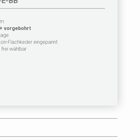
-E-BB
mm
 + vorgebohrt
tage
likon-Flachkeder eingepannt
frei wählbar